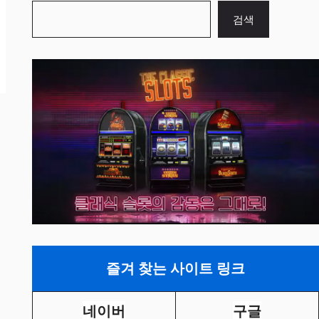
검
검색
색
즐겨 찾는 사이트 링크
네이버
구글