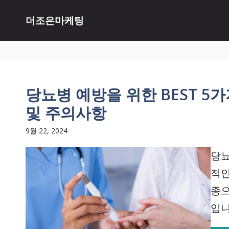
Skip
더조은마케팅
to
content
당뇨병 예방을 위한 BEST 5
및 주의사항
9월 22, 2024
당뇨
적인
종으
입니다