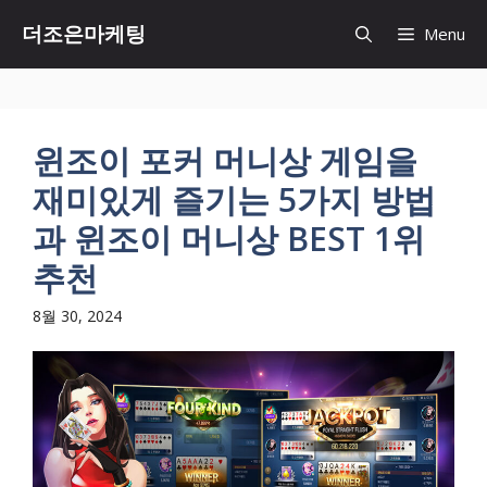
Skip
더조은마케팅
Menu
to
content
윈조이 포커 머니상 게임을
재미있게 즐기는 5가지 방법
과 윈조이 머니상 BEST 1위
추천
8월 30, 2024