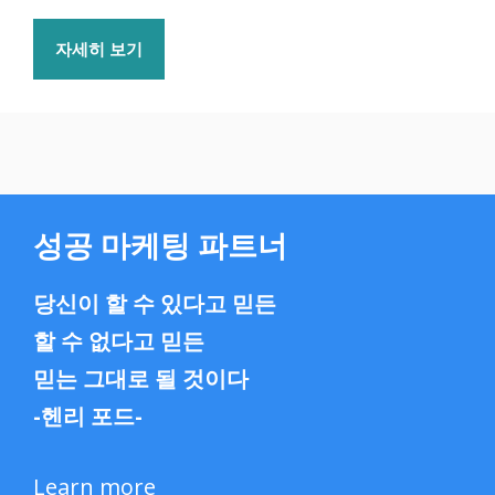
자세히 보기
성공 마케팅 파트너
당신이 할 수 있다고 믿든
할 수 없다고 믿든
믿는 그대로 될 것이다
-헨리 포드-
Learn more