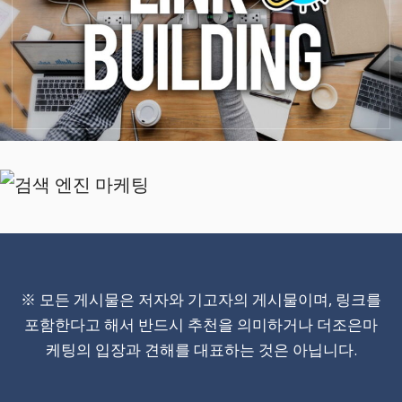
※ 모든 게시물은 저자와 기고자의 게시물이며, 링크를
포함한다고 해서 반드시 추천을 의미하거나 더조은마
케팅의 입장과 견해를 대표하는 것은 아닙니다.