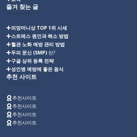
즐겨 찾는 글
피망머니상 TOP 1위 시세
스트레스 원인과 해소 방법
혈관 노화 예방 관리 방법
두피 문신 (SMP)
란?
구글 상위 등록 전략
성인병 예방에 좋은 음식
추천 사이트
추천사이트
추천사이트
추천사이트
추천사이트