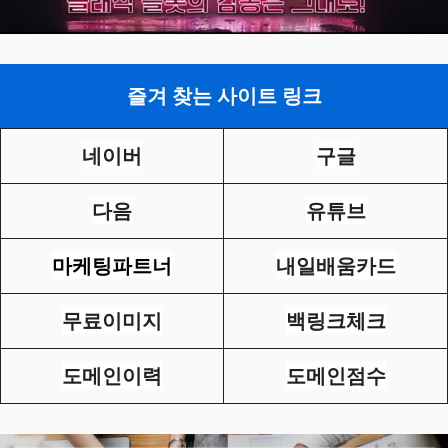
즐겨 찾는 사이트 링크
네이버
구글
다음
유튜브
마케팅파트너
내일배움카드
무료이미지
백링크체크
도메인이력
도메인점수