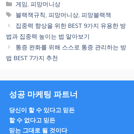
Categories
게임
,
피망머니상
Tags
블랙잭규칙
,
피망머니상
,
피망블랙잭
집중력 향상을 위한 BEST 9가지 유용한 방
법과 집중력 높이는 법 알아보기
통증 완화를 위해 스스로 통증 관리하는 방
법 BEST 7가지 추천
성공 마케팅 파트너
당신이 할 수 있다고 믿든
할 수 없다고 믿든
믿는 그대로 될 것이다