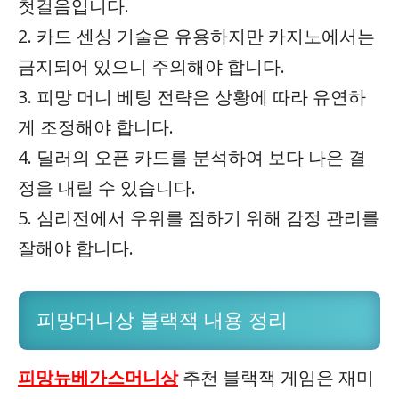
첫걸음입니다.
2. 카드 센싱 기술은 유용하지만 카지노에서는
금지되어 있으니 주의해야 합니다.
3. 피망 머니 베팅 전략은 상황에 따라 유연하
게 조정해야 합니다.
4. 딜러의 오픈 카드를 분석하여 보다 나은 결
정을 내릴 수 있습니다.
5. 심리전에서 우위를 점하기 위해 감정 관리를
잘해야 합니다.
피망머니상 블랙잭 내용 정리
피망뉴베가스머니상
추천 블랙잭 게임은 재미