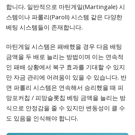
합니다. 일반적으로 마틴게일(Martingale) 시
스템이나 파롤리(Paroli) 시스템 같은 다양한
베팅 시스템들이 존재합니다.
마틴게일 시스템은 패배했을 경우 다음 배팅
금액을 두 배로 늘리는 방법이며 이는 연속적
인 패배 상황에서 복구 효과를 기대할 수 있지
만 자금 관리에 어려움이 있을 수 있습니다. 반
면 파롤리 시스템은 연속해서 승리했을 때 피
망포커칩 / 피망슬롯칩 베팅 금액을 늘리는 방
식으로 안정감을 줄 수 있지만 변동성이 클 수
도 있음을 인식해야 합니다.