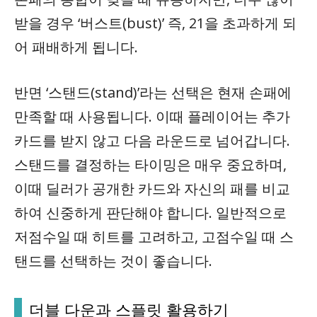
받을 경우 ‘버스트(bust)’ 즉, 21을 초과하게 되
어 패배하게 됩니다.
반면 ‘스탠드(stand)’라는 선택은 현재 손패에
만족할 때 사용됩니다. 이때 플레이어는 추가
카드를 받지 않고 다음 라운드로 넘어갑니다.
스탠드를 결정하는 타이밍은 매우 중요하며,
이때 딜러가 공개한 카드와 자신의 패를 비교
하여 신중하게 판단해야 합니다. 일반적으로
저점수일 때 히트를 고려하고, 고점수일 때 스
탠드를 선택하는 것이 좋습니다.
더블 다운과 스플릿 활용하기