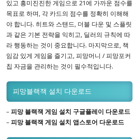
있고 흥미진진한 게임으로 21에 가까운 점수를
목표로 하며, 각 카드의 점수를 정확히 이해해
야 합니다. 히트와 스탠드, 더블 다운 및 스플릿
과 같은 기본 전략을 익히고, 딜러의 규칙에 따
라 행동하는 것이 중요합니다. 마지막으로, 책
임감 있게 게임을 즐기고, 피망머니 / 피망포커
칩 자금을 관리하는 것이 필수적입니다.
피망블랙잭 설치 다운로드
–
피망 블랙잭 게임 설치 구글플레이 다운로드
–
피망 블랙잭 게임 설치 앱스토어 다운로드