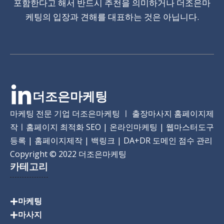
포함한다고 해서 반드시 추천을 의미하거나 더조은마
케팅의 입장과 견해를 대표하는 것은 아닙니다.
더조은마케팅
마케팅 전문 기업 더조은마케팅 ㅣ 출장마사지 홈페이지제
작ㅣ홈페이지 최적화 SEO | 온라인마케팅 | 웹마스터도구
등록 | 홈페이지제작 | 백링크 | DA+DR 도메인 점수 관리
Copyright
© 2022 더조은마케팅
카테고리
마케팅
마사지