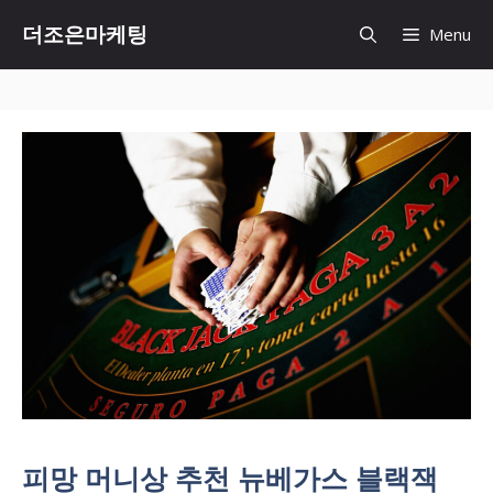
Skip
더조은마케팅
Menu
to
content
피망 머니상 추천 뉴베가스 블랙잭