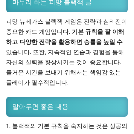
마무리 하는 피망 블랙잭 글
피망 뉴베가스 블랙잭 게임
은 전략과 심리전이
중요한 카드 게임입니다.
기본 규칙을 잘 이해
하고 다양한 전략을 활용하면 승률을 높일 수
있습니다. 또한, 지속적인 연습과 경험을 통해
자신의 실력을 향상시키는 것이 중요합니다.
즐거운 시간을 보내기 위해서는 책임감 있는
플레이가 필수적입니다.
알아두면 좋은 내용
1. 블랙잭의 기본 규칙을 숙지하는 것은 성공의